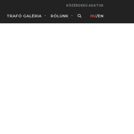
KÖZÉRDEKŰ ADATOK
TRAFÓ GALÉRIA
RÓLUNK
HU
/
EN