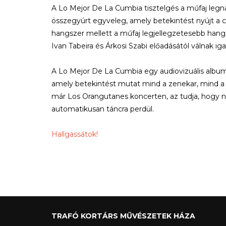
A Lo Mejor De La Cumbia tisztelgés a műfaj legna
összegyúrt egyveleg, amely betekintést nyújt a 
hangszer mellett a műfaj legjellegzetesebb hang
Ivan Tabeira és Árkosi Szabi előadásától válnak i
A Lo Mejor De La Cumbia egy audiovizuális album,
amely betekintést mutat mind a zenekar, mind a c
már Los Orangutanes koncerten, az tudja, hogy n
automatikusan táncra perdül.
Hallgassátok!
TRAFÓ KORTÁRS MŰVÉSZETEK HÁZA