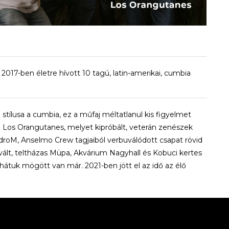
17-ben életre hívott 10 tagú, latin-amerikai, cumbia
tílusa a cumbia, ez a műfaj méltatlanul kis figyelmet
a Los Orangutanes, melyet kipróbált, veterán zenészek
 o droM, Anselmo Crew tagjaiból verbuválódott csapat rövid
ált, teltházas Müpa, Akvárium Nagyhall és Kobuci kertes
 hátuk mögött van már. 2021-ben jött el az idő az élő