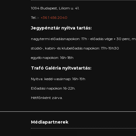
1094 Budapest, Liliom u. 41.
Tel.:
+36 1 456 2040
Jegypénztár nyitva tartás:
nagytermi előadásnapokon: 17h - előadás vége + 30 perc, m
stúdió-, kabin- és klubelőadás napokon: 17h-19h30
egyéb napokon: 16h-18h
Trafó Galéria nyitvatartás:
Nyitva: kedd-vasárnap: 16h-19h
Előadási napokon 16-22h.
Hétfőnként zárva.
Médiapartnerek