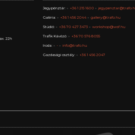
Jegypénztár:
+36 1 215 1600
jegypenztar@trafo.
Galéria:
+36 1 456 2044
gallery@trafo.hu
Stúdió:
+36 70 427 3473
workshop@wsf.hu
Trafik Kávézó:
+36 70 576 8055
ax. 22h
Iroda:
-
info@trafo.hu
Gazdasági osztály:
+36 1 456 2047