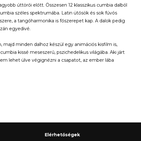
gyobb úttörői előtt. Összesen 12 klasszikus cumbia dalból
cumbia széles spektrumába. Latin ütősök és sok fúvós
szere, a tangóharmonika is főszerepet kap. A dalok pedig
gazán egyedivé.
 majd minden dalhoz készül egy animációs kisfilm is,
umbia kissé meseszerű, pszichedelikus világába. Aki járt
em lehet ülve végignézni a csapatot, az ember lába
Elérhetőségek