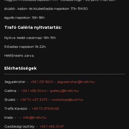
stúdió-, kabin- és klubelőadás napokon: 17h-19h30
egyéb napokon: 16h-18h
Trafó Galéria nyitvatartás:
Nyitva: kedd-vasárnap: 16h-19h
Előadási napokon 16-22h.
Hétfőnként zárva.
Elérhetőségek
Jegypénztár:
+36 1 215 1600
jegypenztar@trafo.hu
Galéria:
+36 1 456 2044
gallery@trafo.hu
Stúdió:
+36 70 427 3473
workshop@wsf.hu
Trafik Kávézó:
+36 70 576 8055
Iroda:
-
info@trafo.hu
Gazdasági osztály:
+36 1 456 2047