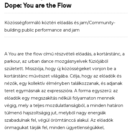
Dope: You are the Flow
Közösségformáló köztéri előadás és jam/Community-
building public performance and jam
A You are the flow című részvételi előadás, a kortárstánc, a
parkour, az urban dance mozgásnyelvek fúziójából
született. Missziója, hogy új közösségeket vonjon be a
kortárstánc művészet világába. Célja, hogy az előadók és
nézők, egy kollektív élményben találkozzanak, és adjanak
teret egymásnak az expresszióra. A forma egyszerű: az
előadók egy megszakítás nélküli folyamaton mennek
végig, mely a teljes mozdulatlanságból, a minden határon
túlmenő hajszoltságig jut, melyből nagy energiák
szabadulnak fel, végül örömtánccá alakul. Az előadók
önmagukat tárják fel, minden ügyetlenségükkel,