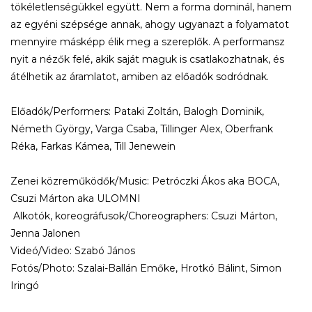
tökéletlenségükkel együtt. Nem a forma dominál, hanem
az egyéni szépsége annak, ahogy ugyanazt a folyamatot
mennyire másképp élik meg a szereplők. A performansz
nyit a nézők felé, akik saját maguk is csatlakozhatnak, és
átélhetik az áramlatot, amiben az előadók sodródnak.
Előadók/Performers: Pataki Zoltán, Balogh Dominik,
Németh György, Varga Csaba, Tillinger Alex, Oberfrank
Réka, Farkas Kámea, Till Jenewein
Zenei közreműködők/Music: Petróczki Ákos aka BOCA,
Csuzi Márton aka ULOMNI
​ Alkotók, koreográfusok/Choreographers: Csuzi Márton,
Jenna Jalonen
Videó/Video: Szabó János
Fotós/Photo: Szalai-Ballán Emőke, Hrotkó Bálint, Simon
Iringó