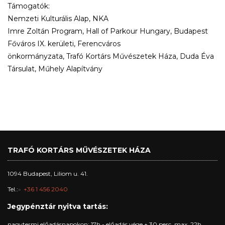
Támogatók:
Nemzeti Kulturális Alap, NKA
Imre Zoltán Program, Hall of Parkour Hungary, Budapest
Főváros IX. kerületi, Ferencváros
önkormányzata, Trafó Kortárs Művészetek Háza, Duda Éva
Társulat, Műhely Alapítvány
TRAFÓ KORTÁRS MŰVÉSZETEK HÁZA
1094 Budapest, Liliom u. 41.
Tel.:
+36 1 456 2040
Jegypénztár nyitva tartás:
nagytermi előadásnapokon: 17h - előadás vége + 30 perc, max. 22h