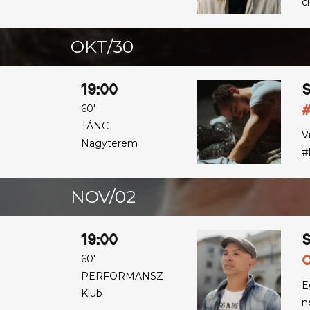
c
OKT/30
19:00
S
#
60'
TÁNC
V
Nagyterem
#
NOV/02
19:00
S
C
60'
PERFORMANSZ
E
Klub
n