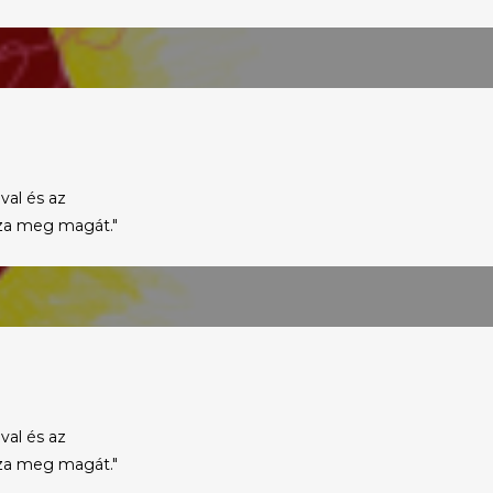
val és az
zza meg magát."
val és az
zza meg magát."