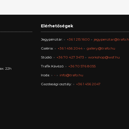
Elérhetőségek
Jegypénztár:
+36 1 215 1600
jegypenztar@trafo.
Galéria:
+36 1 456 2044
gallery@trafo.hu
Stúdió:
+36 70 427 3473
workshop@wsf.hu
Trafik Kávézó:
+36 70 576 8055
ax. 22h
Iroda:
-
info@trafo.hu
Gazdasági osztály:
+36 1 456 2047