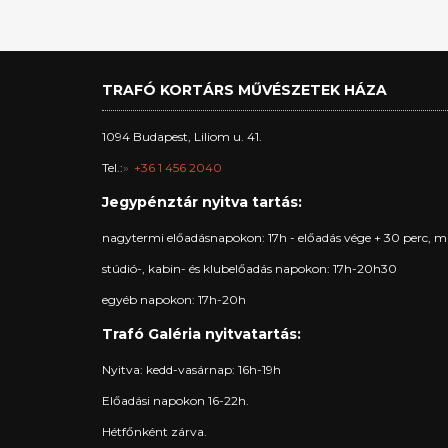
TRAFÓ KORTÁRS MŰVÉSZETEK HÁZA
1094 Budapest, Liliom u. 41.
Tel.:
+36 1 456 2040
Jegypénztár nyitva tartás:
nagytermi előadásnapokon: 17h - előadás vége + 30 perc, m
stúdió-, kabin- és klubelőadás napokon: 17h-20h30
egyéb napokon: 17h-20h
Trafó Galéria nyitvatartás:
Nyitva: kedd-vasárnap: 16h-19h
Előadási napokon 16-22h.
Hétfőnként zárva.