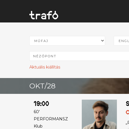
Aktuális kiállítás
OKT/28
19:00
S
C
60'
PERFORMANSZ
„
Klub