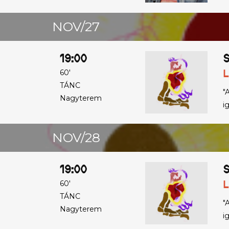
NOV/27
19:00
S
L
60'
TÁNC
"
Nagyterem
i
NOV/28
19:00
S
L
60'
TÁNC
"
Nagyterem
i