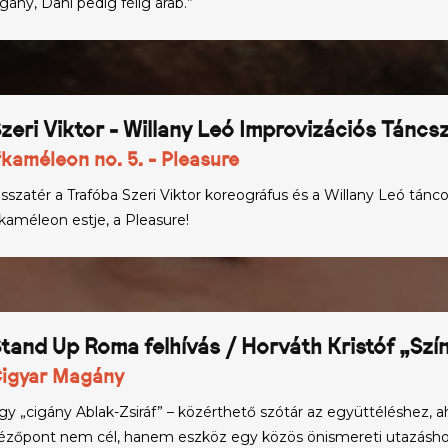
igány, Dani pedig félig arab.”
zeri Viktor - Willany Leó Improvizációs Táncs
kaméleon no. 5. - Pleasure
isszatér a Trafóba Szeri Viktor koreográfus és a Willany Leó tánc
kaméleon estje, a Pleasure!
tand Up Roma felhívás / Horváth Kristóf „Szí
igyar Magány
gy „cigány Ablak-Zsiráf” – közérthető szótár az együttéléshez, a
ézőpont nem cél, hanem eszköz egy közös önismereti utazásho