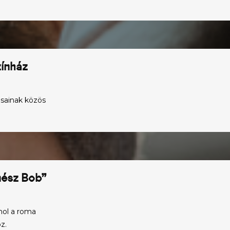
zínház
osainak közös
nész Bob”
hol a roma
z.