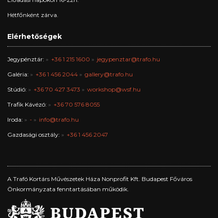
Hétfőnként zárva.
Elérhetőségek
Jegypénztár:
+36 1 215 1600
jegypenztar@trafo.hu
Galéria:
+36 1 456 2044
gallery@trafo.hu
Stúdió:
+36 70 427 3473
workshop@wsf.hu
Trafik Kávézó:
+36 70 576 8055
Iroda:
-
info@trafo.hu
Gazdasági osztály:
+36 1 456 2047
A Trafó Kortárs Művészetek Háza Nonprofit Kft. Budapest Főváros
Önkormányzata fenntartásában működik.