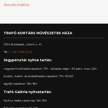
Aktuális kiállítás
TRAFÓ KORTÁRS MŰVÉSZETEK HÁZA
1094 Budapest, Liliom u. 41.
Tel.:
+36 1 456 2040
Jegypénztár nyitva tartás:
nagytermi előadásnapokon: 17h - előadás vége + 30 perc, max. 22h
stúdió-, kabin- és klubelőadás napokon: 17h-19h30
egyéb napokon: 16h-18h
Trafó Galéria nyitvatartás:
Nyitva: kedd-vasárnap: 16h-19h
Előadási napokon 16-22h.