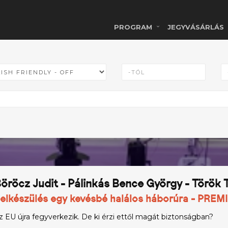
PROGRAM
JEGYVÁSÁRLÁS
öröcz Judit - Pálinkás Bence György - Török 
elkészülés egy kevésbé halálos háborúra - PREM
z EU újra fegyverkezik. De ki érzi ettől magát biztonságban?