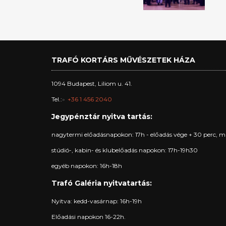
TRAFÓ KORTÁRS MŰVÉSZETEK HÁZA
1094 Budapest, Liliom u. 41.
Tel.:
+36 1 456 2040
Jegypénztár nyitva tartás:
nagytermi előadásnapokon: 17h - előadás vége + 30 perc, m
stúdió-, kabin- és klubelőadás napokon: 17h-19h30
egyéb napokon: 16h-18h
Trafó Galéria nyitvatartás:
Nyitva: kedd-vasárnap: 16h-19h
Előadási napokon 16-22h.