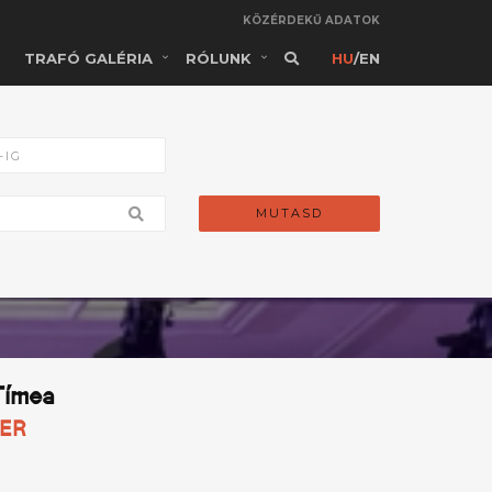
KÖZÉRDEKŰ ADATOK
TRAFÓ GALÉRIA
RÓLUNK
HU
/
EN
MUTASD
Tímea
IER