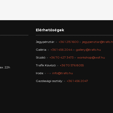
Elérhetőségek
Jegypénztár:
+36 1 215 1600
jegypenztar@trafo.
Galéria:
+36 1 456 2044
gallery@trafo.hu
Stúdió:
+36 70 427 3473
workshop@wsf.hu
Trafik Kávézó:
+36 70 576 8055
ax. 22h
Iroda:
-
info@trafo.hu
Gazdasági osztály:
+36 1 456 2047