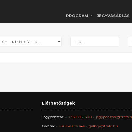
PROGRAM
JEGYVÁSÁRLÁS
Elérhetőségek
Jegypénztár:
+36 1 215 1600
jegypenztar@trafo.
Galéria:
+36 1 456 2044
gallery@trafo.hu