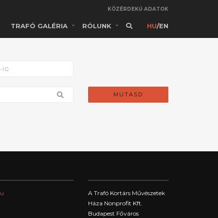
KÖZÉRDEKŰ ADATOK
TRAFÓ GALÉRIA
RÓLUNK
HU
/
EN
MUTASD
hu
A Trafó Kortárs Művészetek
Háza Nonprofit Kft.
Budapest Főváros