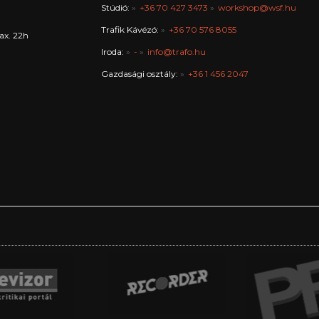
Stúdió:
+36 70 427 3473
workshop@wsf.hu
Trafik Kávézó:
+36 70 576 8055
ax. 22h
Iroda:
-
info@trafo.hu
Gazdasági osztály:
+36 1 456 2047