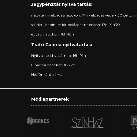
Jegypénztár nyitva tartás:
nagytermi előadásnapokon: 17h - előadás vége + 30 perc, m
stúdió-, kabin- és klubelőadás napokon: 17h-19h30
egyéb napokon: 16h-18h
Trafó Galéria nyitvatartás:
Nyitva: kedd-vasárnap: 16h-19h
Előadási napokon 16-22h.
Hétfőnként zárva.
Médiapartnerek