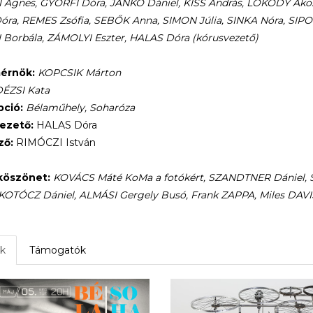
Ágnes, GYŐRFI Dóra, JANKÓ Dániel, KISS András, LOKODY Ákos,
ra, REMES Zsófia, SEBŐK Anna, SIMON Júlia, SINKA Nóra, SIPOS
Borbála, ZÁMOLYI Eszter, HALAS Dóra (kórusvezető)
érnök:
KOPCSIK Márton
ÉZSI Kata
ció:
Bélaműhely, Soharóza
ezető:
HALAS Dóra
ző:
RIMÓCZI István
köszönet:
KOVÁCS Máté KoMa a fotókért, SZANDTNER Dániel, 
 KOTÓCZ Dániel, ALMÁSI Gergely Busó, Frank ZAPPA, Miles DAVI
k
Támogatók