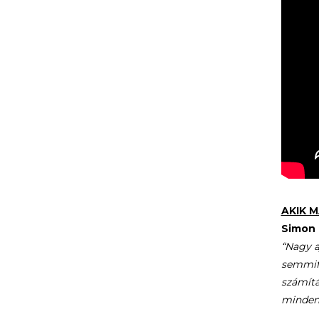
AKIK 
Simon 
“Nagy a
semmifé
számítá
mindenk