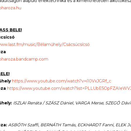
adultságon alapuló énektechnika és a kimeríthetetlen alkotókés
soharoza.hu
ASS BELE!
csícsó
www.last.fm/music/Bélaműhely/Csácsúcsícsó
óza
/soharoza.bandcamp.com
ELE!
űhely
https://www.youtube.com/watch?v=i10VxJGRf_c
óza
https://www.youtube.com/watch?list=PLLUbE5OpFZAIeW
hely:
ISZLAI Renáta / SZÁSZ Dániel, VARGA Merse, SZEGŐ Dáv
za:
ASBÓTH Szaffi, BERNÁTH Tamás, ECKHARDT Fanni, ELEK Judi