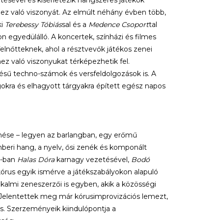
ésével és kísérletezik hangszeres játékok
z való viszonyát. Az elmúlt néhány évben több,
ki
Terebessy Tóbiás
sal és a
Medence Csoport
tal
 egyedülálló. A koncertek, színházi és filmes
nőtteknek, ahol a résztvevők játékos zenei
ez való viszonyukat térképezhetik fel.
sű techno-számok és versfeldolgozások is. A
okra és elhagyott tárgyakra épített egész napos
ése – legyen az barlangban, egy erőmű
mberi hang, a nyelv, ősi zenék és komponált
8-ban
Halas Dóra
karnagy vezetésével,
Bodó
kórus egyik ismérve a játékszabályokon alapuló
kalmi zeneszerzői is egyben, akik a közösségi
 Jelentettek meg már kórusimprovizációs lemezt,
 is. Szerzeményeik kiindulópontja a