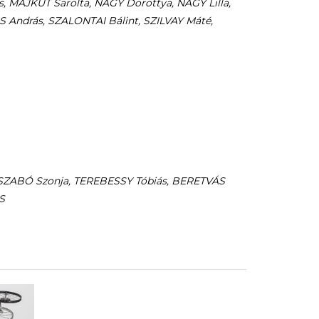
 MAJKUT Sarolta, NAGY Dorottya, NAGY Lilla,
 András, SZALONTAI Bálint, SZILVAY Máté,
SZABÓ Szonja,
TEREBESSY Tóbiás, BERETVÁS
S