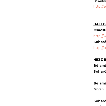
felszab
http://
HALLG
Csácsú
http://
Sohar
http:/
NÉZZ B
Bélam
Sohar
Bélamű
István
Soharó