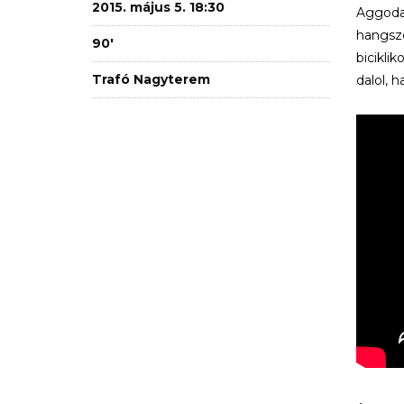
2015. május 5. 18:30
Aggodal
hangsze
90'
bicikli
Trafó Nagyterem
dalol, 