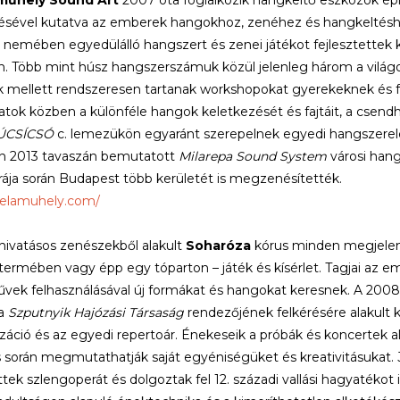
műhely Sound Art
2007 óta foglalkozik hangkeltő eszközök épít
tésével kutatva az emberek hangokhoz, zenéhez és hangkeltéshe
nemében egyedülálló hangszert és zenei játékot fejlesztettek 
. Több mint húsz hangszerszámuk közül jelenleg három a világon
mellett rendszeresen tartanak workshopokat gyerekeknek és fel
atok közben a különféle hangok keletkezését és fajtáit, a csendh
ÚCSÍCSÓ
c. lemezükön egyaránt szerepelnek egyedi hangszerelé
an 2013 tavaszán bemutatott
Milarepa Sound System
városi hang
ája során Budapest több kerületét is megzenésítették.
belamuhely.com/
ivatásos zenészekből alakult
Soharóza
kórus minden megjelen
termében vagy épp egy tóparton – játék és kísérlet. Tagjai az e
ek felhasználásával új formákat és hangokat keresnek. A 200
 a
Szputnyik Hajózási Társaság
rendezőjének felkérésére alakult 
záció és az egyedi repertoár. Énekeseik a próbák és koncertek al
 során megmutathatják saját egyéniségüket és kreativitásukat.
ttek szlengoperát és dolgoztak fel 12. századi vallási hagyatékot