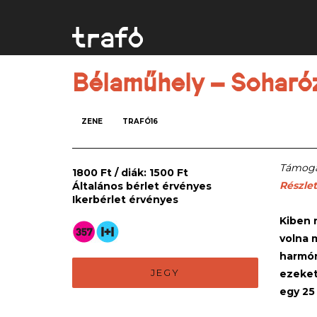
Bélaműhely – Soharóz
ZENE
TRAFÓ16
Támogas
1800 Ft / diák: 1500 Ft
Részlet
Általános bérlet érvényes
Ikerbérlet érvényes
Kiben 
volna 
harmón
JEGY
ezeket
egy 25