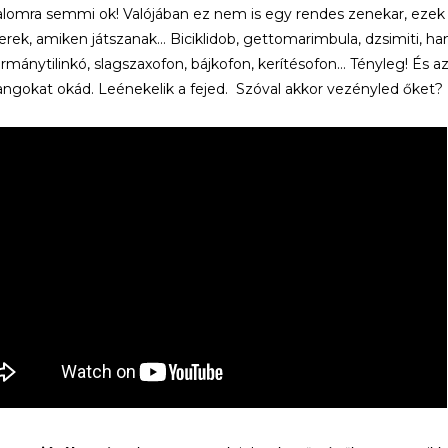
omra semmi ok! Valójában ez nem is egy rendes zenekar, ezek
rek, amiken játszanak… Biciklidob, gettomarimbula, dzsimiti, han
kormánytilinkó, slagszaxofon, bájkofon, kerítésofon… Tényleg! És 
hangokat okád. Leénekelik a fejed. Szóval akkor vezényled őket?