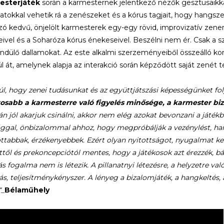
esterjáték
során a karmesternek jelentkező nézők gesztusaikkal
tokkal vehetik rá a zenészeket és a kórus tagjait, hogy hangsz
ozó kedvű, önjelölt karmesterek egy-egy rövid, improvizatív z
ivel és a Soharóza kórus énekeseivel. Beszélni nem ér. Csak a sz
endülő dallamokat. Az este alkalmi szerzeményeiből összeálló ko
l át, amelynek alapja az interakció során képződött saját zenét 
úl, hogy zenei tudásunkat és az együttjátszási képességünket fol
osabb a karmesterre való figyelés minősége, a
karmester bi
án jól akarjuk csinálni, akkor nem elég azokat bevonzani a játékb
ggal, önbizalommal ahhoz, hogy megpróbálják a vezénylést, hane
ttabbak, érzékenyebbek. Ezért olyan nyitottságot, nyugalmat ke
ettől és prekoncepciótól mentes, hogy a játékosok azt érezzék, 
ás fogalma nem is létezik. A pillanatnyi létezésre, a helyzetre va
s, teljesítménykényszer. A lényeg a bizalomjáték, a hangkeltés,
“_
Bélaműhely