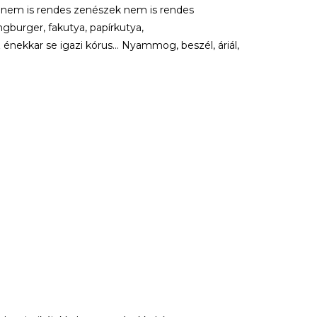
 nem is rendes zenészek nem is rendes
gburger, fakutya, papírkutya,
az énekkar se igazi kórus… Nyammog, beszél, áriál,