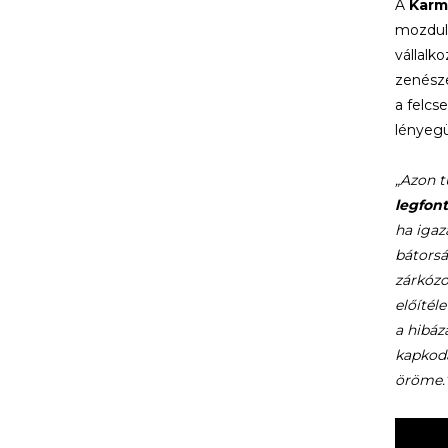
A
Karm
mozdula
vállalk
zenésze
a felcs
lényegü
„Azon t
legfont
ha igaz
bátorsá
zárkózo
előítél
a hibáz
kapkodá
öröme.