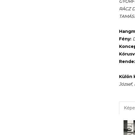
GYŐRFI 
RÁCZ Dó
TAMÁSI 
Hangm
Fény:
D
Koncep
Kórusv
Rende
Külön 
József,
Képe