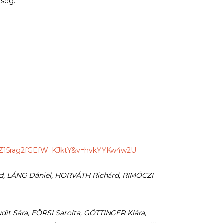
zség.
VZ15rag2fGEfW_KJktY&v=hvkYYKw4w2U
id, LÁNG Dániel, HORVÁTH Richárd, RIMÓCZI
t Sára, EÖRSI Sarolta, GÖTTINGER Klára,