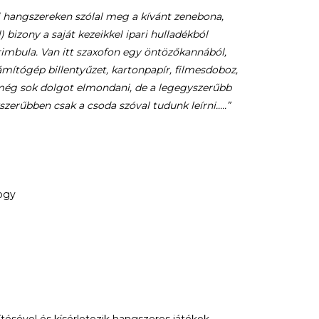
hangszereken szólal meg a kívánt zenebona,
bizony a saját kezeikkel ipari hulladékból
imbula. Van itt szaxofon egy öntözőkannából,
zámítógép billentyűzet, kartonpapír, filmesdoboz,
t még sok dolgot elmondani, de a legegyszerűbb
zerűbben csak a csoda szóval tudunk leírni.….”
ogy