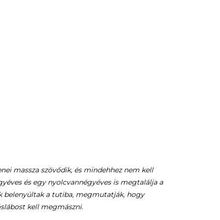
enei massza szövődik, és mindehhez nem kell
égyéves és egy nyolcvannégyéves is megtalálja a
lák belenyúltak a tutiba, megmutatják, hogy
óslábost kell megmászni.