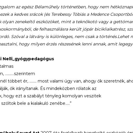
zgalom az egész Bélaműhely történetben, hogy nem hétköznapi 
zek a kedves srácok (és Terebessy Tóbiás a Medence Csoportból) 
k olyan zenekeltő eszközöket, mint a teknőkotó vagy a gettómar
 koskormányból, de felhasználásra került jópár biciklialkatrész, s
ordó. Szóval a látvány is különleges, nem csak a történés.Lehe
sztalni, hogy milyen érzés részesének lenni annak, amit legegys
i Nelli_gyógypedagógus
atalmas
m, ……….szerintem
él többet ér, …….. most valami úgy van, ahogy ők szeretnék, ah
lálják, ők irányítanak. És mindeközben rólatok az
k, hogy ezt a szabályt tényleg komolyan veszitek
szóltok bele a kialakuló zenébe…..”