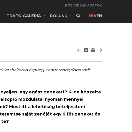
KÖZÉRDEKŰ ADATOK
TRAFÓ GALÉRIA
RÓLUNK
HU
/
EN
ntyűzetshakered és/vagy tengerhangdobozod!
ényeljen egy egész zenekart? Ki ne képzelte
nt elsöprő mozdulatai nyomán mennyei
? Most itt a lehetőség beteljesíteni
gteremtse saját zenéjét egy 6 fős zenekar és
 te?