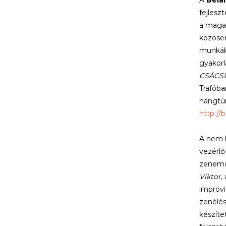
A
Béla
fejlesz
a maga 
közösen
munkák 
gyakorl
CSÁCS
Trafób
hangtúr
http://
A nem h
vezérlő
zeneműv
Viktor
,
improvi
zenélés
készíte