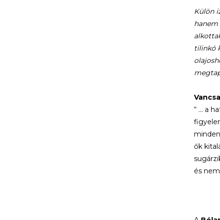
Külön i
hanem e
alkotta
tilinkó
olajosh
megtapa
Vancsa
“ … a h
figyele
mindenn
ők kita
sugárzi
és nem 