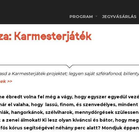
PROGRAM
JEGYVÁSÁRLÁS
a: Karmesterjáték
d a Karmesterjáték-projektet; legyen saját szférafonod, bille
ek >>
ne ébredt volna fel még a vágy, hogy egyszer egyedül vez
már el valaha, hogy lassú, finom, és szenvedélyes, minde
iák, hangorkánok, szélviharok, mennydörgések szülessenek
 a zenei álmokat!
Ki lesz olyan kíváncsi és bátor, hogy me
 fős kórus segítségével néhány perc alatt? Mondjuk éppen