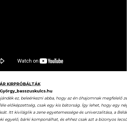
MÁR KIRPRÓBÁLTÁK
György_basszuskulcs.hu
jándék ez, beleérkezni abba, hogy az én óhajomnak megfelelő z
le előképzettség, csak egy kis bátorság. Így lehet, hogy egy n
sát. Itt kiviláglik a zene egyetemessége és univerzalitása, a Bé
i egyelő, bárki komponálhat, és ehhez csak azt a bizonyos lecs