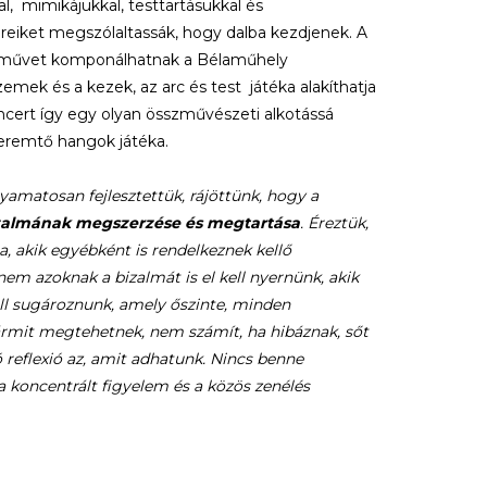
, mimikájukkal, testtartásukkal és
ereiket megszólaltassák, hogy dalba kezdjenek. A
eneművet komponálhatnak a Bélaműhely
emek és a kezek, az arc és test játéka alakíthatja
ncert így egy olyan összművészeti alkotássá
teremtő hangok játéka.
yamatosan fejlesztettük, rájöttünk, hogy a
zalmának megszerzése és megtartása
. Éreztük,
a, akik egyébként is rendelkeznek kellő
m azoknak a bizalmát is el kell nyernünk, akik
ll sugároznunk, amely őszinte, minden
bármit megtehetnek, nem számít, ha hibáznak, sőt
ló reflexió az, amit adhatunk. Nincs benne
 a
koncentrált figyelem és a közös zenélés