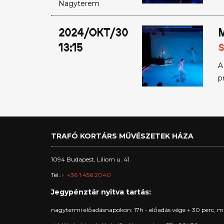
Nagyterem
2024/OKT/30
13:15
S
A
p
TRAFÓ KORTÁRS MŰVÉSZETEK HÁZA
1094 Budapest, Liliom u. 41.
Tel.:
+36 1 456 2040
Jegypénztár nyitva tartás:
nagytermi előadásnapokon: 17h - előadás vége + 30 perc, m