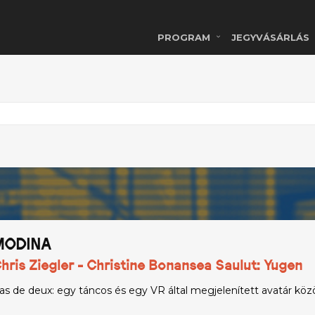
PROGRAM
JEGYVÁSÁRLÁS
MODINA
hris Ziegler - Christine Bonansea Saulut: Yugen
as de deux: egy táncos és egy VR által megjelenített avatár közö