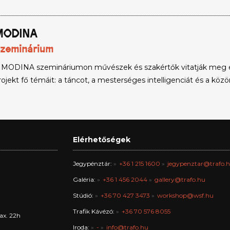
MODINA
zeminárium
 MODINA szemináriumon művészek és szakértők vitatják meg és 
rojekt fő témáit: a táncot, a mesterséges intelligenciát és a közö
Elérhetőségek
Jegypénztár:
+36 1 215 1600
jegypenztar@trafo.
Galéria:
+36 1 456 2044
gallery@trafo.hu
Stúdió:
+36 70 427 3473
workshop@wsf.hu
Trafik Kávézó:
+36 70 576 8055
ax. 22h
Iroda:
-
info@trafo.hu