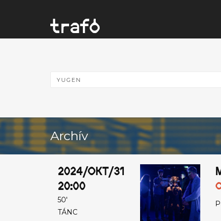
Archív
2024/OKT/31
20:00
C
50'
P
TÁNC