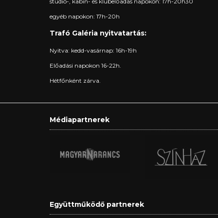
stúdió-, kabin- és klubelőadás napokon: 17h-20h30
egyéb napokon: 17h-20h
Trafó Galéria nyitvatartás:
Nyitva: kedd-vasárnap: 16h-19h
Előadási napokon 16-22h.
Hétfőnként zárva.
Médiapartnerek
Együttműködő partnerek