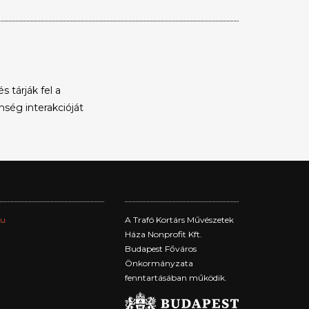
tárják fel a
nség interakcióját
hu
A Trafó Kortárs Művészetek
Háza Nonprofit Kft.
Budapest Főváros
Önkormányzata
fenntartásában működik.