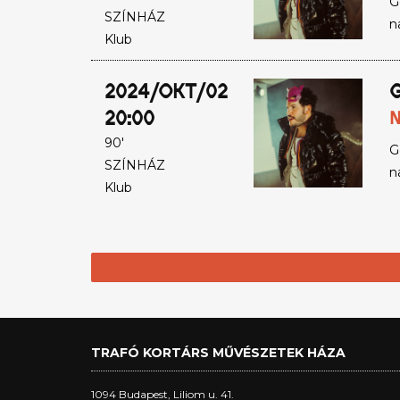
G
SZÍNHÁZ
n
Klub
2024/OKT/02
G
20:00
N
90'
G
SZÍNHÁZ
n
Klub
TRAFÓ KORTÁRS MŰVÉSZETEK HÁZA
1094 Budapest, Liliom u. 41.