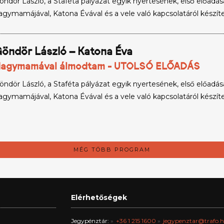
öndör László, a Staféta pályázat egyik nyertesének, első előadás
agymamájával, Katona Évával és a vele való kapcsolatáról készíte
öndör László – Katona Éva
agymamával álmodtam - UTOLSÓ ELŐADÁS
öndör László, a Staféta pályázat egyik nyertesének, első előadás
agymamájával, Katona Évával és a vele való kapcsolatáról készíte
MÉG TÖBB PROGRAM
Elérhetőségek
Jegypénztár:
+36 1 215 1600
jegypenztar@trafo.