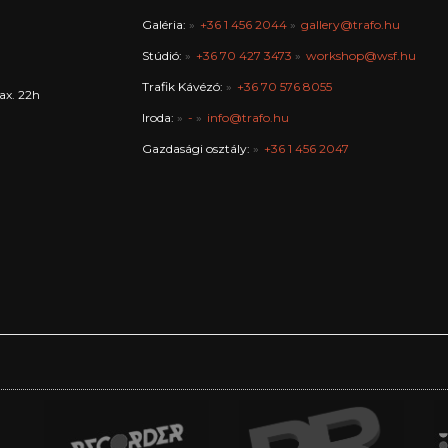
Galéria:
+36 1 456 2044
gallery@trafo.hu
Stúdió:
+36 70 427 3473
workshop@wsf.hu
Trafik Kávézó:
+36 70 576 8055
ax. 22h
Iroda:
-
info@trafo.hu
Gazdasági osztály:
+36 1 456 2047