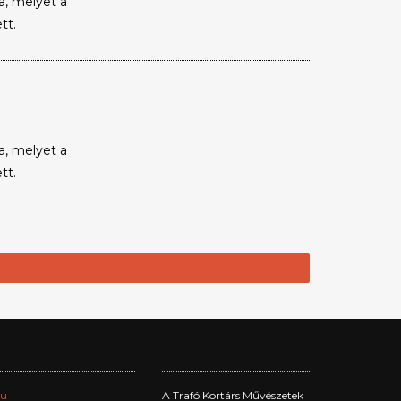
a, melyet a
tt.
a, melyet a
tt.
hu
A Trafó Kortárs Művészetek