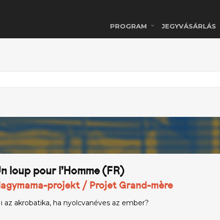
PROGRAM
JEGYVÁSÁRLÁS
n loup pour l’Homme (FR)
agymama-projekt / Projet Grand-mère
i az akrobatika, ha nyolcvanéves az ember?