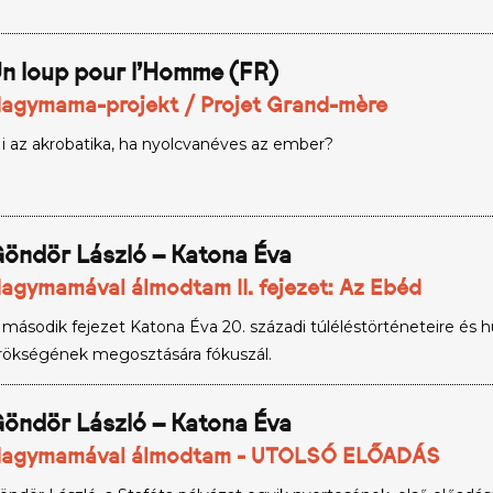
n loup pour l’Homme (FR)
agymama-projekt / Projet Grand-mère
i az akrobatika, ha nyolcvanéves az ember?
öndör László – Katona Éva
agymamával álmodtam II. fejezet: Az Ebéd
 második fejezet Katona Éva 20. századi túléléstörténeteire és 
rökségének megosztására fókuszál.
öndör László – Katona Éva
agymamával álmodtam - UTOLSÓ ELŐADÁS