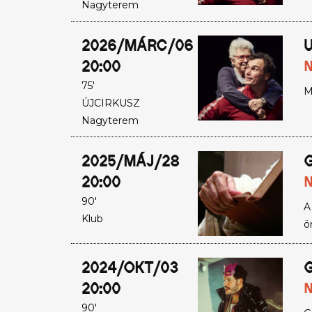
Nagyterem
2026/MÁRC/06
U
20:00
N
75'
M
ÚJCIRKUSZ
Nagyterem
2025/MÁJ/28
G
20:00
N
90'
A
Klub
ö
2024/OKT/03
G
20:00
N
90'