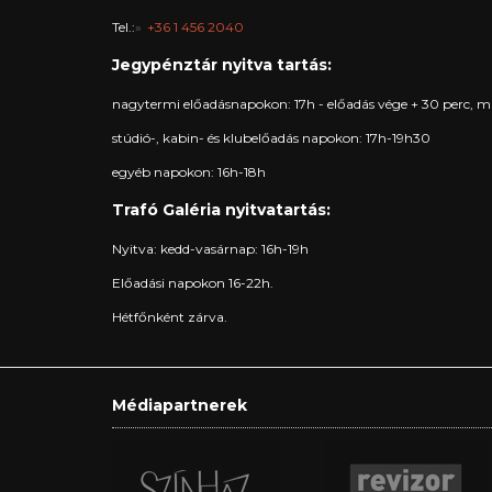
Tel.:
+36 1 456 2040
Jegypénztár nyitva tartás:
nagytermi előadásnapokon: 17h - előadás vége + 30 perc, m
stúdió-, kabin- és klubelőadás napokon: 17h-19h30
egyéb napokon: 16h-18h
Trafó Galéria nyitvatartás:
Nyitva: kedd-vasárnap: 16h-19h
Előadási napokon 16-22h.
Hétfőnként zárva.
Médiapartnerek