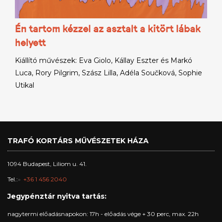
Én tartom kézzel az asztalt a kitört lábak
helyett
Kiállító művészek: Eva Giolo, Kállay Eszter és Markó
Luca, Rory Pilgrim, Szász Lilla, Adéla Součková, Sophie
Utikal
TRAFÓ KORTÁRS MŰVÉSZETEK HÁZA
1094 Budapest, Liliom u. 41.
Tel.:
+36 1 456 2040
Jegypénztár nyitva tartás:
nagytermi előadásnapokon: 17h - előadás vége + 30 perc, max. 22h