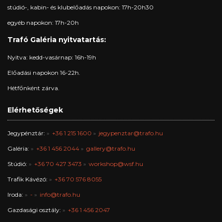
stúdió-, kabin- és klubelőadás napokon: 17h-20h30
egyéb napokon: 17h-20h
Trafó Galéria nyitvatartás:
Nyitva: kedd-vasárnap: 16h-19h
Előadási napokon 16-22h.
Hétfőnként zárva.
Elérhetőségek
Jegypénztár:
+36 1 215 1600
jegypenztar@trafo.hu
Galéria:
+36 1 456 2044
gallery@trafo.hu
Stúdió:
+36 70 427 3473
workshop@wsf.hu
Trafik Kávézó:
+36 70 576 8055
Iroda:
-
info@trafo.hu
Gazdasági osztály:
+36 1 456 2047