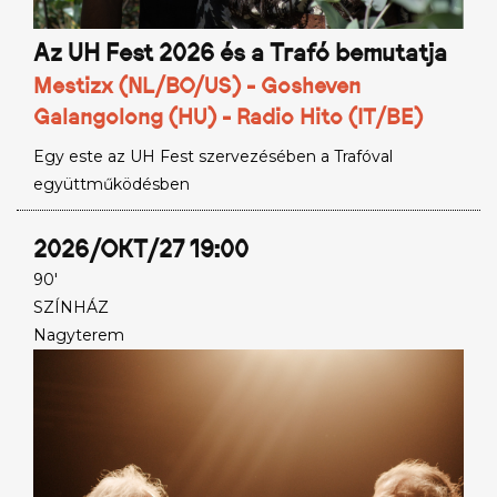
Az UH Fest 2026 és a Trafó bemutatja
Mestizx (NL/BO/US) - Gosheven
Galangolong (HU) - Radio Hito (IT/BE)
Egy este az UH Fest szervezésében a Trafóval
együttműködésben
2026/OKT/27 19:00
90'
SZÍNHÁZ
Nagyterem