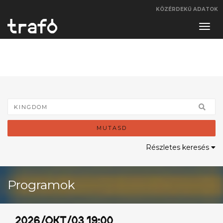
KÖZÉRDEKŰ ADATOK
Navi
váltá
MUTASD
Részletes keresés
Programok
2026/OKT/03 19:00