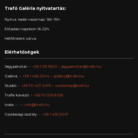
Trafó Galéria nyitvatartás:
Nyitva: kedd-vasárnap: 16h-19h
Előadási napokon 16-22h.
Hétfőnként zárva.
Elérhetőségek
Jegypénztár:
+36 1 215 1600
jegypenztar@trafo.hu
Galéria:
+36 1 456 2044
gallery@trafo.hu
Stúdió:
+36 70 427 3473
workshop@wsf.hu
Trafik Kávézó:
+36 70 576 8055
Iroda:
-
info@trafo.hu
Gazdasági osztály:
+36 1 456 2047