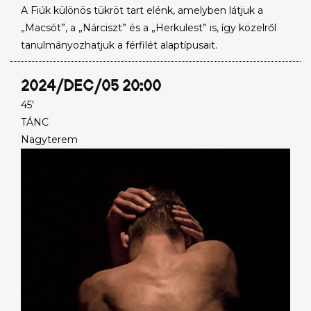
A Fiúk különös tükröt tart elénk, amelyben látjuk a
„Macsót”, a „Nárciszt” és a „Herkulest” is, így közelről
tanulmányozhatjuk a férfilét alaptípusait.
2024/DEC/05 20:00
45'
TÁNC
Nagyterem