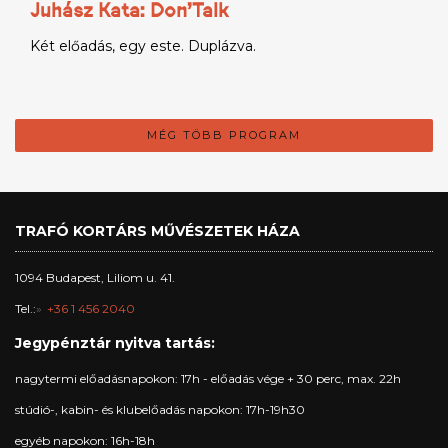
Juhász Kata: Don'Talk
Két előadás, egy este. Duplázva.
MÉG TÖBB PROGRAM
TRAFÓ KORTÁRS MŰVÉSZETEK HÁZA
1094 Budapest, Liliom u. 41.
Tel.:
+36 1 456 2040
Jegypénztár nyitva tartás:
nagytermi előadásnapokon: 17h - előadás vége + 30 perc, max. 22h
stúdió-, kabin- és klubelőadás napokon: 17h-19h30
egyéb napokon: 16h-18h