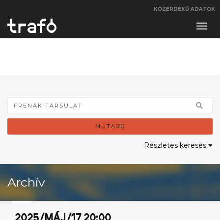
KÖZÉRDEKŰ ADATOK
Navi
váltá
MUTASD
Részletes keresés
Archív
2025/MÁJ/17 20:00