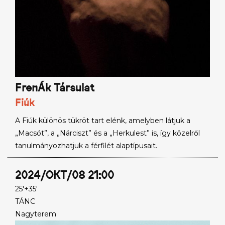
FrenÁk Társulat
Fiúk
A Fiúk különös tükröt tart elénk, amelyben látjuk a
„Macsót”, a „Nárciszt” és a „Herkulest” is, így közelről
tanulmányozhatjuk a férfilét alaptípusait.
2024/OKT/08 21:00
25'+35'
TÁNC
Nagyterem