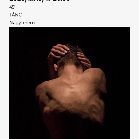
45'
TÁNC
Nagyterem