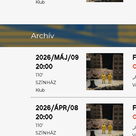
Klub
Archív
2026/MÁJ/09
F
20:00
C
110'
„
SZÍNHÁZ
V
Klub
2026/ÁPR/08
F
20:00
C
110'
„
SZÍNHÁZ
V