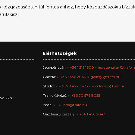
A közgazdaságtan túl fontos ahhoz, hogy közgazdászokra bízzuk.
arufákisz)
Elérhetőségek
Jegypénztár:
+36 1 215 1600
jegypenztar@trafo.
Galéria:
+36 1 456 2044
gallery@trafo.hu
Stúdió:
+36 70 427 3473
workshop@wsf.hu
Trafik Kávézó:
+36 70 576 8055
ax. 22h
Iroda:
-
info@trafo.hu
Gazdasági osztály:
+36 1 456 2047