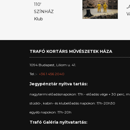
110'
„
SZÍNHÁZ
V
Klub
TRAFÓ KORTÁRS MŰVÉSZETEK HÁZA
1094 Budapest, Liliom u. 41.
Tel.:
+36 1 456 2040
Jegypénztár nyitva tartás:
nagytermi előadásnapokon: 17h - előadás vége + 30 perc, m
stúdió-, kabin- és klubelőadás napokon: 17h-20h30
egyéb napokon: 17h-20h
Trafó Galéria nyitvatartás: