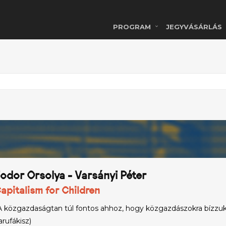
PROGRAM
JEGYVÁSÁRLÁS
odor Orsolya - Varsányi Péter
apitalism for Children
A közgazdaságtan túl fontos ahhoz, hogy közgazdászokra bízzuk.
arufákisz)