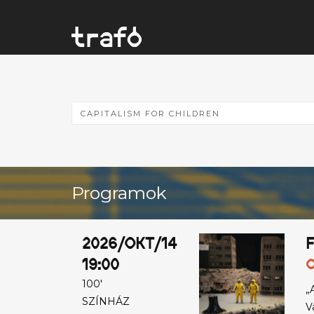
Programok
2026/OKT/14
F
19:00
C
100'
„
SZÍNHÁZ
V