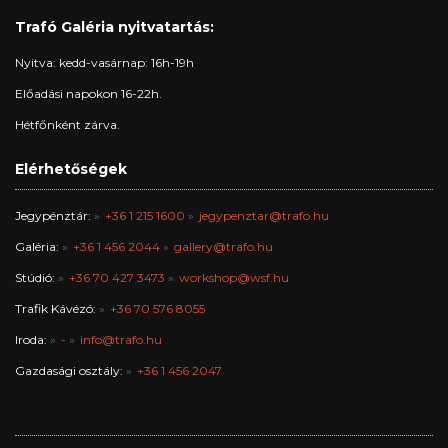
Trafó Galéria nyitvatartás:
Nyitva: kedd-vasárnap: 16h-19h
Előadási napokon 16-22h.
Hétfőnként zárva.
Elérhetőségek
Jegypénztár:
+36 1 215 1600
jegypenztar@trafo.hu
Galéria:
+36 1 456 2044
gallery@trafo.hu
Stúdió:
+36 70 427 3473
workshop@wsf.hu
Trafik Kávézó:
+36 70 576 8055
Iroda:
-
info@trafo.hu
Gazdasági osztály:
+36 1 456 2047