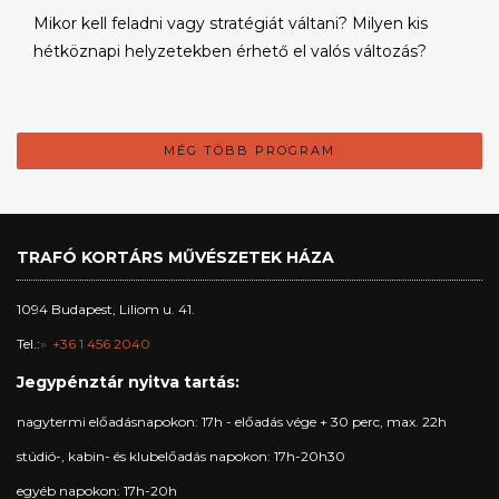
Mikor kell feladni vagy stratégiát váltani? Milyen kis
hétköznapi helyzetekben érhető el valós változás?
MÉG TÖBB PROGRAM
TRAFÓ KORTÁRS MŰVÉSZETEK HÁZA
1094 Budapest, Liliom u. 41.
Tel.:
+36 1 456 2040
Jegypénztár nyitva tartás:
nagytermi előadásnapokon: 17h - előadás vége + 30 perc, max. 22h
stúdió-, kabin- és klubelőadás napokon: 17h-20h30
egyéb napokon: 17h-20h