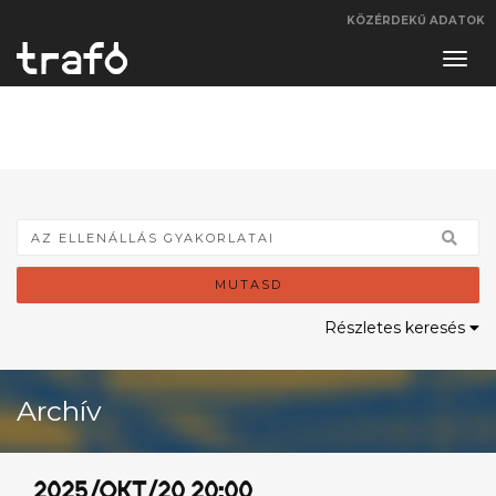
KÖZÉRDEKŰ ADATOK
Navi
váltá
MUTASD
Részletes keresés
Archív
2025/OKT/20 20:00