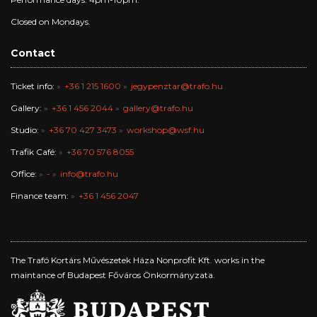
Closed on Mondays.
Contact
Ticket info:
+36 1 215 1600
jegypenztar@trafo.hu
Gallery:
+36 1 456 2044
gallery@trafo.hu
Studio:
+36 70 427 3473
workshop@wsf.hu
Trafik Café:
+36 70 576 8055
Office:
-
info@trafo.hu
Finance team:
+36 1 456 2047
The Trafó Kortárs Művészetek Háza Nonprofit Kft. works in the
maintance of Budapest Főváros Önkormányzata.