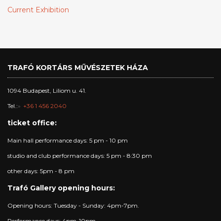
Current Exhibition
TRAFÓ KORTÁRS MŰVÉSZETEK HÁZA
1094 Budapest, Liliom u. 41.
Tel.:
+36 1 456 2040
ticket office:
Main hall performance days: 5 pm - 10 pm
studio and club performance days: 5 pm - 8:30 pm
other days: 5pm - 8 pm
Trafó Gallery opening hours:
Opening hours: Tuesday - Sunday: 4pm-7pm.
Performance days: 4pm-10pm.